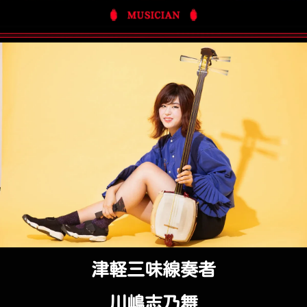
津軽三味線奏者
川嶋志乃舞