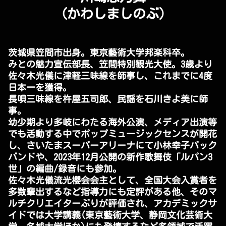
（かわしましのぶ）
茨城県笠間市出身。東京藝術大学邦楽科卒。
みとの魅力宣伝部長、笠間特別観光大使。3歳より
佐々木光儀に津軽三味線を師事し、これまでに4度
日本一を獲得。
長唄三味線を杵屋五司郎、民謡を石川きよ美に師
事。
幼少期より多岐にわたる海外公演、メディア出演等
でも活動する中でポップミュージックセンスが開花
し、さいたまスーパーアリーナにて小林幸子バック
バンドや、2023年12月公開の新作歌舞伎「ルパン3
世」の編曲/録音にも参加。
佐々木光儀流光櫻会会主として、全国大会入賞者を
多数輩出するなど指導力にも定評がある他、そのマ
ルチクリエイターぶりが評価され、アカデミックサ
イドでは大学講義(東京藝術大学、静岡文化芸術大