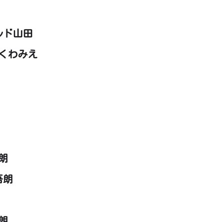
ルド山田
かくわみえ
朗
吾朗
朗