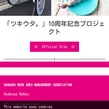
「ツキウタ。」10周年記念プロジェ
クト
≫ Official Site ≪
ASAKUSA ROCK AREA MANAGEMENT ASSOCIATION 
Asakusa Rokku
jimukyoku@arama.jp
This website uses cookies