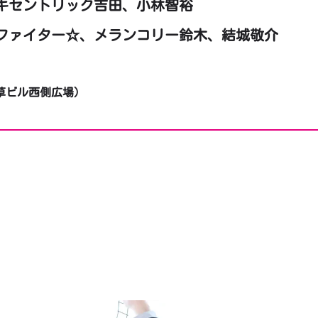
木、エキセントリック吉田、小林智裕
☆ファイター☆、メランコリー鈴木、結城敬介
草ビル西側広場）