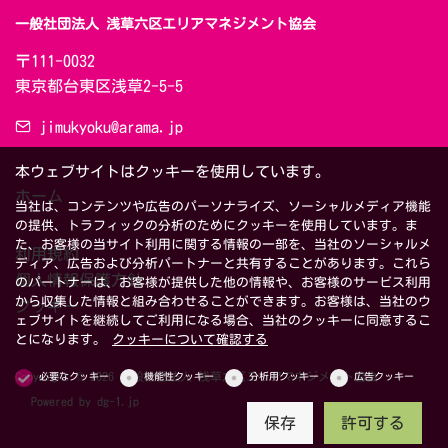
一般社団法人 浅草六区エリアマネジメント協会
〒111-0032　

東京都台東区浅草2-5-5
jimukyoku@arama.jp
本ウェブサイトはクッキーを使用しています。
ホーム
当社は、コンテンツや広告のパーソナライズ、ソーシャルメディア機能
の提供、トラフィックの分析のためにクッキーを使用しています。ま
た、お客様の当サイト利用に関する情報の一部を、当社のソーシャルメ
利用規約
ディア、広告および分析パートナーと共有することがあります。これら
個人情報保護方針
のパートナーは、お客様が提供した他の情報や、お客様のサービス利用
から収集した情報と組み合わせることができます。お客様は、当社のウ
クッキー
ェブサイトを継続してご利用になる場合、当社のクッキーに同意するこ
とになります。
クッキーについて確認する
Copyright © 2026 一般社団法人 浅草六区エリアマネジメント協会
必要なクッキー
機能性クッキー
分析用クッキー
広告クッキー
Powered by
dg-1.jp
保存
許可する