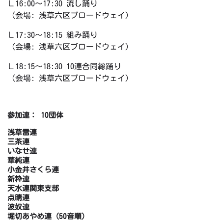
∟16:00〜17:30 流し踊り
（会場: 浅草六区ブロードウェイ）
∟17:30〜18:15 組み踊り
（会場: 浅草六区ブロードウェイ）
∟18:15〜18:30 10連合同総踊り
（会場: 浅草六区ブロードウェイ）
参加連： 10団体
浅草雷連
三茶連
いなせ連
華純連
小金井さくら連
新粋連
天水連関東支部
点睛連
波奴連
堀切あやめ連（50音順）