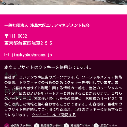
一般社団法人 浅草六区エリアマネジメント協会
〒111-0032　

東京都台東区浅草2-5-5
jimukyoku@arama.jp
本ウェブサイトはクッキーを使用しています。
ホーム
当社は、コンテンツや広告のパーソナライズ、ソーシャルメディア機能
の提供、トラフィックの分析のためにクッキーを使用しています。ま
た、お客様の当サイト利用に関する情報の一部を、当社のソーシャルメ
利用規約
ディア、広告および分析パートナーと共有することがあります。これら
個人情報保護方針
のパートナーは、お客様が提供した他の情報や、お客様のサービス利用
から収集した情報と組み合わせることができます。お客様は、当社のウ
クッキー
ェブサイトを継続してご利用になる場合、当社のクッキーに同意するこ
とになります。
クッキーについて確認する
Copyright © 2026 一般社団法人 浅草六区エリアマネジメント協会
必要なクッキー
機能性クッキー
分析用クッキー
広告クッキー