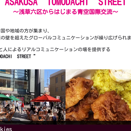
ASAKUSA TOMODACHI STREET
～浅草六区からはじまる青空国際交流～
な国や地域の方が集まり、
葉の壁を超えたグローバルコミュニケーションが繰り広げられ
と人によるリアルコミュニケーションの場を提供する
ODACHI STREET ”
okies